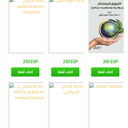
وإجتماع
فنون
فلسفة
مكتبات
المناهج
التدريبية
المتكاملة
250 EGP
230 EGP
265 EGP
اضف للسله
اضف للسله
اضف للسله
سياسة
البحث
العلمى
ادب
و
لغة
و
شعر