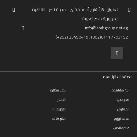
التعليم
العنوان : 8 أ شارع أحمد فخرى - مدينة نصر - القاهرة -
المستقبل
جمهورية مصر العربية
تنمية
info@arabgroup.net.eg
الذات
(+202) 23490419 , (002)01117703152
جودة
روايات
قيادة
الصفحات الرئيسيه
كتب
الأطفال
اكثر مشاهده
كتب مختاره
صدر حديثا
الاخبار
كوتشينج
المعارض
التوزيعات
تدريب
منافذ توزيع
انشر كتابك
سلسلة
قائمه الكتب
50