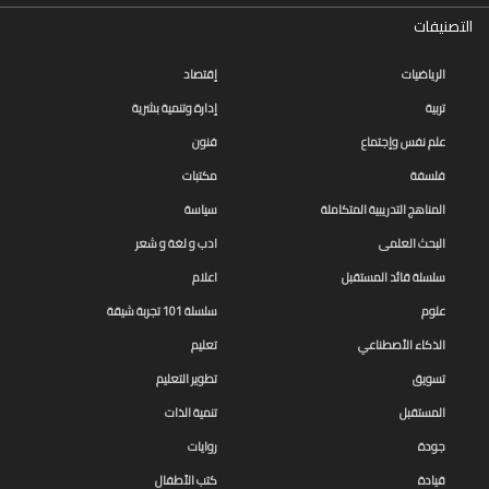
فكرة
التصنيفات
الرياضيات
إقتصاد
تربية
إدارة وتنمية بشرية
علم نفس وإجتماع
فنون
فلسفة
مكتبات
المناهج التدريبية المتكاملة
سياسة
البحث العلمى
ادب و لغة و شعر
سلسلة قائد المستقبل
اعلام
علوم
سلسلة 101 تجربة شيقة
الذكاء الأصطناعي
تعليم
تسويق
تطوير التعليم
المستقبل
تنمية الذات
جودة
روايات
قيادة
كتب الأطفال