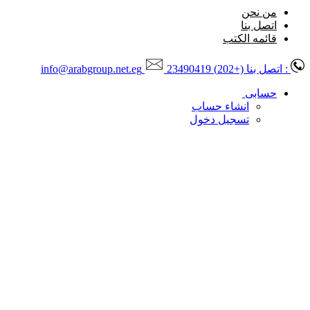
من نحن
اتصل بنا
قائمه الكتب
: اتصل بنا
(+202) 23490419
info@arabgroup.net.eg
حسابى
انشاء حساب
تسجيل دخول