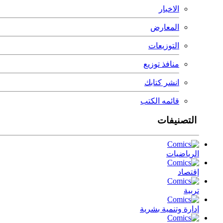
الاخبار
المعارض
التوزيعات
منافذ توزيع
انشر كتابك
قائمه الكتب
التصنيفات
الرياضيات
إقتصاد
تربية
إدارة وتنمية بشرية