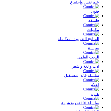
علم نفس وإجتماع
فنون
فلسفة
مكتبات
المناهج التدريبية المتكاملة
سياسة
البحث العلمى
ادب و لغة و شعر
سلسلة قائد المستقبل
اعلام
علوم
سلسلة 101 تجربة شيقة