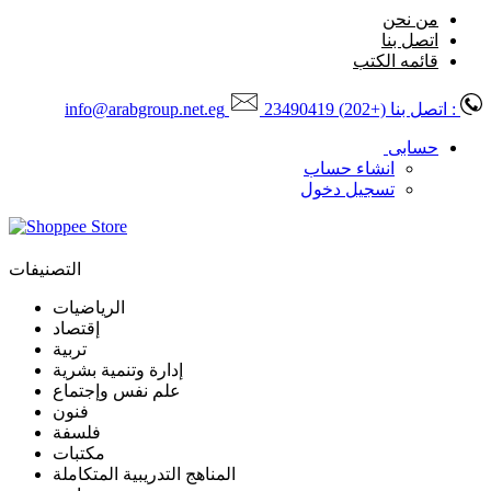
من نحن
اتصل بنا
قائمه الكتب
: اتصل بنا
(+202) 23490419
info@arabgroup.net.eg
حسابى
انشاء حساب
تسجيل دخول
التصنيفات
الرياضيات
إقتصاد
تربية
إدارة وتنمية بشرية
علم نفس وإجتماع
فنون
فلسفة
مكتبات
المناهج التدريبية المتكاملة