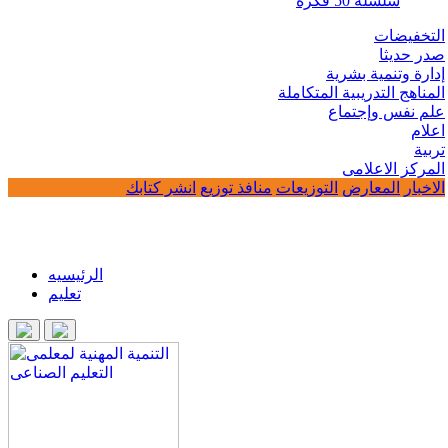
سلسلة 50 فكرة
التخفيضات
صدر حديثا
إدارة وتنمية بشرية
المناهج التدريبية المتكاملة
علم نفس وإجتماع
اعلام
تربية
المركز الاعلامى
الاخبار
المعارض
التوزيعات
منافذ توزيع
انشر كتابك
الرئيسيه
تعليم