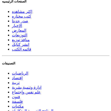
الصفحات الرئيسيه
اكثر مشاهده
كتب مختاره
صدر حديثا
الاخبار
المعارض
التوزيعات
منافذ توزيع
انشر كتابك
قائمه الكتب
التصنيفات
الرياضيات
إقتصاد
تربية
إدارة وتنمية بشرية
علم نفس وإجتماع
فنون
فلسفة
مكتبات
المناهج التدريبية المتكاملة