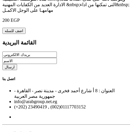
الادارة العديد من الكفايات المهنية &nbsp;التى تمكنها من اداء&nbsp;
مهامهـا على الوجل الاكمـل
200 EGP
اضف للسله
القائمة البريدية
ارسال
اتصل بنا
العنوان : 8 أ شارع أحمد فخرى - مدينة نصر - القاهرة -
جمهورية مصر العربية
info@arabgroup.net.eg
(+202) 23490419 , (002)01117703152