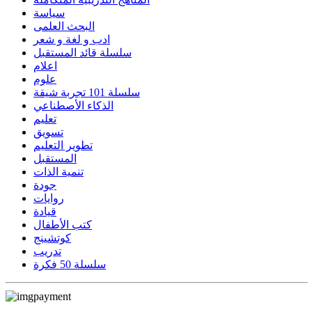
سياسة
البحث العلمى
ادب و لغة و شعر
سلسلة قائد المستقبل
اعلام
علوم
سلسلة 101 تجربة شيقة
الذكاء الأصطناعي
تعليم
تسويق
تطوير التعليم
المستقبل
تنمية الذات
جودة
روايات
قيادة
كتب الأطفال
كوتشينج
تدريب
سلسلة 50 فكرة