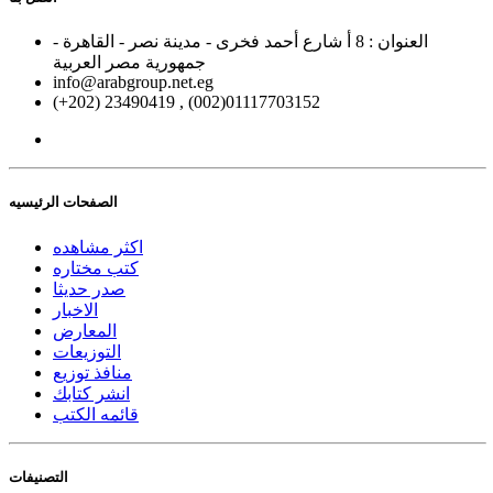
العنوان : 8 أ شارع أحمد فخرى - مدينة نصر - القاهرة -
جمهورية مصر العربية
info@arabgroup.net.eg
(+202) 23490419 , (002)01117703152
الصفحات الرئيسيه
اكثر مشاهده
كتب مختاره
صدر حديثا
الاخبار
المعارض
التوزيعات
منافذ توزيع
انشر كتابك
قائمه الكتب
التصنيفات