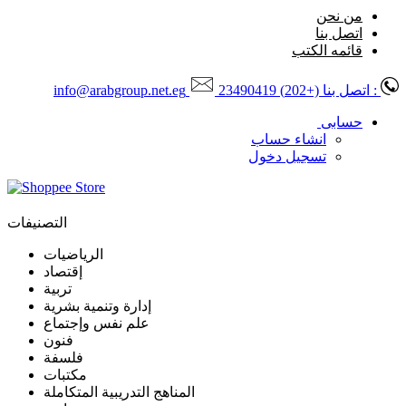
من نحن
اتصل بنا
قائمه الكتب
: اتصل بنا
(+202) 23490419
info@arabgroup.net.eg
حسابى
انشاء حساب
تسجيل دخول
التصنيفات
الرياضيات
إقتصاد
تربية
إدارة وتنمية بشرية
علم نفس وإجتماع
فنون
فلسفة
مكتبات
المناهج التدريبية المتكاملة