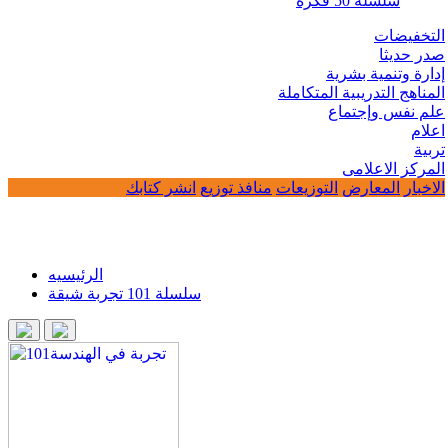
سلسلة 50 فكرة
التخفيضات
صدر حديثا
إدارة وتنمية بشرية
المناهج التدريبية المتكاملة
علم نفس وإجتماع
اعلام
تربية
المركز الاعلامى
الاخبار
المعارض
التوزيعات
منافذ توزيع
انشر كتابك
الرئيسيه
سلسلة 101 تجربة شيقة