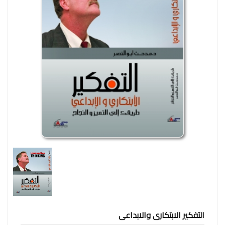
وإجتماع
فنون
فلسفة
مكتبات
المناهج
التدريبية
المتكاملة
سياسة
البحث
العلمى
ادب
و
لغة
و
التفكير الابتكارى والابداعى
شعر