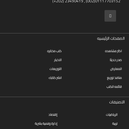
(+202) 23490419 , (002)01117703152
الصفحات الرئيسيه
اكثر مشاهده
كتب مختاره
صدر حديثا
الاخبار
المعارض
التوزيعات
منافذ توزيع
انشر كتابك
قائمه الكتب
التصنيفات
الرياضيات
إقتصاد
تربية
إدارة وتنمية بشرية