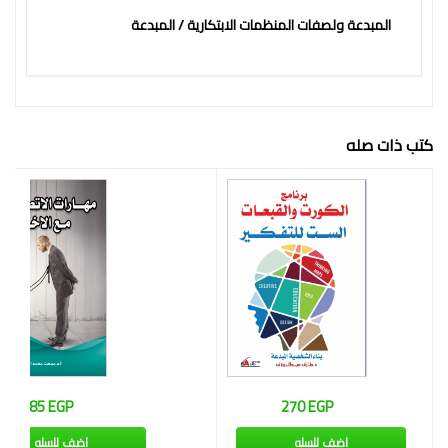
فكرة
المبدعة ولصفات المنظمات الابتكارية / المبدعة
كتب ذات صله
285 EGP
270 EGP
اضف للسله
اضف للسله