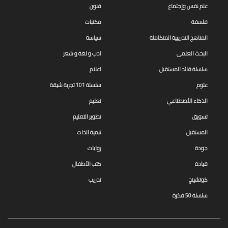
علم نفس وإجتماع
فنون
فلسفة
مكتبات
المناهج التدريبية المتكاملة
سياسة
البحث العلمى
ادب و لغة و شعر
سلسلة قائد المستقبل
اعلام
علوم
سلسلة 101 تجربة شيقة
الذكاء الأصطناعي
تعليم
تسويق
تطوير التعليم
المستقبل
تنمية الذات
جودة
روايات
قيادة
كتب الأطفال
كوتشينج
تدريب
سلسلة 50 فكرة