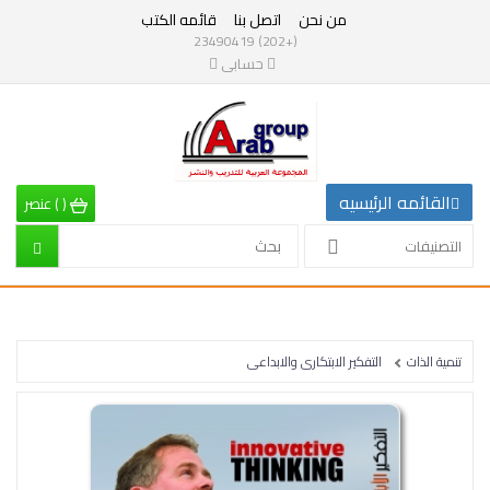
من نحن
اتصل بنا
قائمه الكتب
التصنيفات
(+202) 23490419
حسابى
القائمه
الرئيسيه
التصنيفات
القائمه الرئيسيه
(
)
عنصر
الرياضيات
التصنيفات
إقتصاد
تربية
تنمية الذات
التفكير الابتكارى والابداعى
إدارة
وتنمية
بشرية
علم
نفس