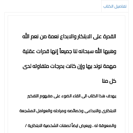
التعليم
تفاصيل الكتاب
المستقبل
تنمية
الذات
القدرة على الابتكار والابداع نعمة من نعم الله
جودة
وهبها الله سبحانه لنا جميعاً إنها قدرات عقلية
روايات
مهمة نولد بها وإن كانت بدرجات متفاوته لدى
قيادة
كل منا
كتب
الأطفال
يهدف هذا الكتاب الى القاء الضوء على مفهوم التفكير
كوتشينج
الابتكارى والابداعى وخصائصه ومراحله والعوامل المشجعة
تدريب
سلسلة
والمعوقة له ، ويعرض ايضاً لصفات الشخصية الابتكارية /
50