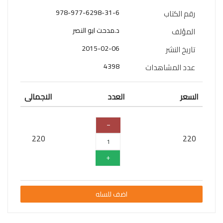
978-977-6298-31-6
رقم الكتاب
سلسلة
قائد
د.مدحت ابو النصر
المؤلف
المستقبل
2015-02-06
تاريخ النشر
اعلام
4398
عدد المشاهدات
علوم
السعر
العدد
الاجمالى
سلسلة
101
تجربة
شيقة
220
220
الذكاء
الأصطناعي
تعليم
اضف للسله
تسويق
تطوير