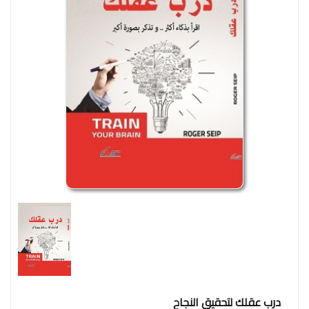
وإجتماع
فنون
فلسفة
مكتبات
المناهج
التدريبية
المتكاملة
سياسة
البحث
العلمى
ادب
و
لغة
و
درب عقلك لتحقيق النجاح
شعر