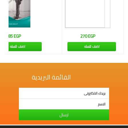
فكرة
285 EGP
270 EGP
اضف للسله
اضف للسله
القائمة البريدية
ارسال