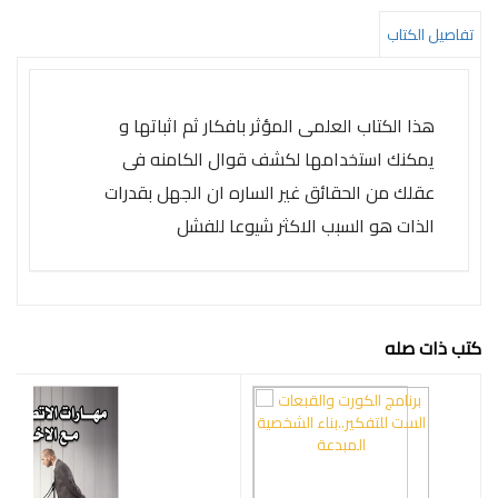
التعليم
تفاصيل الكتاب
المستقبل
تنمية
الذات
هذا الكتاب العلمى المؤثر بافكار ثم اثباتها و
يمكنك استخدامها لكشف قوال الكامنه فى
جودة
عقلك من الحقائق غير الساره ان الجهل بقدرات
روايات
الذات هو السبب الاكثر شيوعا للفشل
قيادة
كتب
الأطفال
كتب ذات صله
كوتشينج
تدريب
سلسلة
50