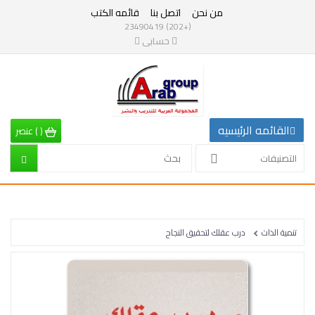
من نحن
اتصل بنا
قائمه الكتب
التصنيفات
(+202) 23490419
حسابى
القائمه
الرئيسيه
التصنيفات
القائمه الرئيسيه
(
)
عنصر
الرياضيات
التصنيفات
إقتصاد
تربية
تنمية الذات
درب عقلك لتحقيق النجاح
إدارة
وتنمية
بشرية
علم
نفس