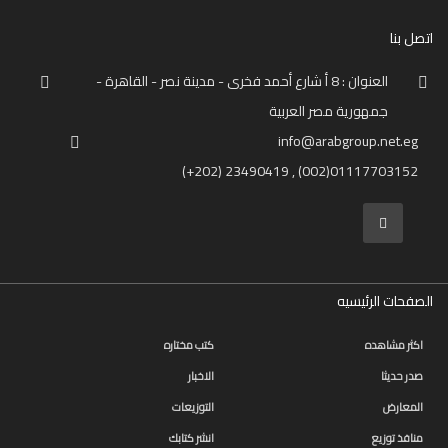
اتصل بنا
العنوان : 8 أ شارع أحمد فخرى - مدينة نصر - القاهرة -
جمهورية مصر العربية
info@arabgroup.net.eg
(+202) 23490419 , (002)01117703152
الصفحات الرئيسيه
اكثر مشاهده
كتب مختاره
صدر حديثا
الاخبار
المعارض
التوزيعات
منافذ توزيع
انشر كتابك