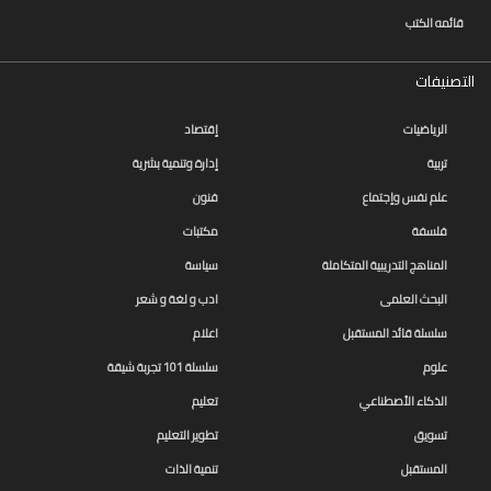
قائمه الكتب
التصنيفات
الرياضيات
إقتصاد
تربية
إدارة وتنمية بشرية
علم نفس وإجتماع
فنون
فلسفة
مكتبات
المناهج التدريبية المتكاملة
سياسة
البحث العلمى
ادب و لغة و شعر
سلسلة قائد المستقبل
اعلام
علوم
سلسلة 101 تجربة شيقة
الذكاء الأصطناعي
تعليم
تسويق
تطوير التعليم
المستقبل
تنمية الذات