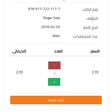
سلسلة
978-977-722-117-7
رقم الكتاب
قائد
المستقبل
Roger Seip
المؤلف
2018-02-03
تاريخ النشر
اعلام
3664
عدد المشاهدات
علوم
سلسلة
السعر
العدد
الاجمالى
101
تجربة
شيقة
270
270
الذكاء
الأصطناعي
تعليم
تسويق
اضف للسله
تطوير