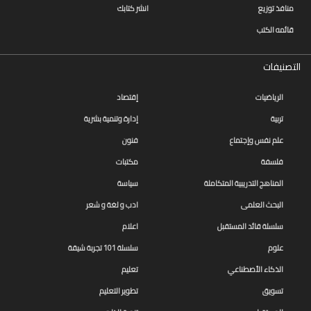
منافذ توزيع
انشر كتابك
قائمه الكتب
التصنيفات
الرياضيات
إقتصاد
تربية
إدارة وتنمية بشرية
علم نفس وإجتماع
فنون
فلسفة
مكتبات
المناهج التدريبية المتكاملة
سياسة
البحث العلمى
ادب و لغة و شعر
سلسلة قائد المستقبل
اعلام
علوم
سلسلة 101 تجربة شيقة
الذكاء الأصطناعي
تعليم
تسويق
تطوير التعليم