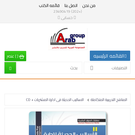
من نحن
اتصل بنا
قائمه الكتب
التصنيفات
(+202) 23490419
حسابى
القائمه
الرئيسيه
التصنيفات
القائمه الرئيسيه
(
)
عنصر
الرياضيات
التصنيفات
إقتصاد
تربية
المناهج التدريبية المتكاملة
الاساليب الحديثة فى ادارة المشتريات + CD
إدارة
وتنمية
بشرية
علم
نفس