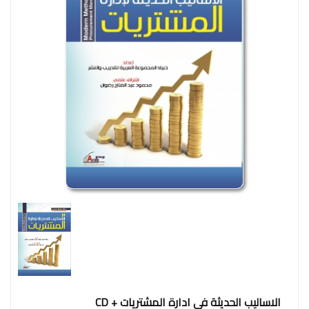
وإجتماع
فنون
فلسفة
مكتبات
المناهج
التدريبية
المتكاملة
سياسة
البحث
العلمى
ادب
و
لغة
و
الاساليب الحديثة فى ادارة المشتريات + CD
شعر