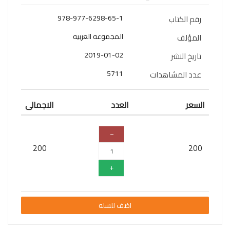
سلسلة
978-977-6298-65-1
رقم الكتاب
قائد
المستقبل
المجموعه العربيه
المؤلف
2019-01-02
تاريخ النشر
اعلام
5711
عدد المشاهدات
علوم
سلسلة
السعر
العدد
الاجمالى
101
تجربة
شيقة
200
200
الذكاء
الأصطناعي
تعليم
تسويق
اضف للسله
تطوير