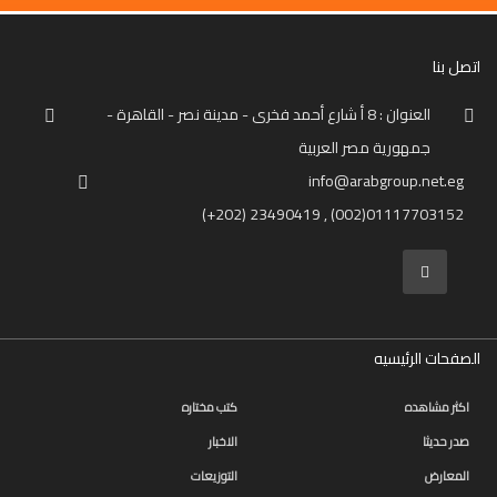
اتصل بنا
العنوان : 8 أ شارع أحمد فخرى - مدينة نصر - القاهرة -
جمهورية مصر العربية
info@arabgroup.net.eg
(+202) 23490419 , (002)01117703152
الصفحات الرئيسيه
اكثر مشاهده
كتب مختاره
صدر حديثا
الاخبار
المعارض
التوزيعات