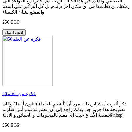
الصناعي ولذلك, في هذا الكتاب لن نتعامل كثيرا مع القواعد التي
يمكنك ان تطالعها في اي مكان اخر تريده, بل كل التركيز علي المهم
والممتع بشأن الكيمياء
250 EGP
اضف للسله
50فكرة عن العلم
ذكر ألبرت أينشتاين ذات مره أن:(أعظم العلماء فنانون أيضا ) وكان
تصريحة هذا جريئا جدا وذلك راجع إلي أن العلم قد يبدو أمرا صارما
ينقصة الأبداع حيث انه مقيد بالمعلومات و الحقائق و الأدلة&nbsp;
250 EGP