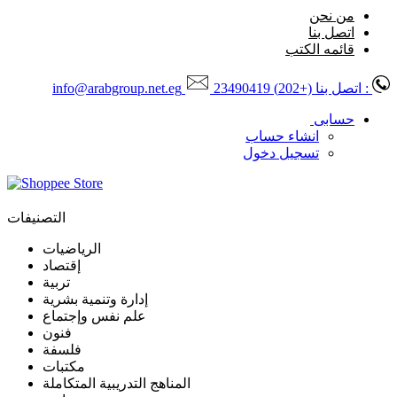
من نحن
اتصل بنا
قائمه الكتب
: اتصل بنا
(+202) 23490419
info@arabgroup.net.eg
حسابى
انشاء حساب
تسجيل دخول
التصنيفات
الرياضيات
إقتصاد
تربية
إدارة وتنمية بشرية
علم نفس وإجتماع
فنون
فلسفة
مكتبات
المناهج التدريبية المتكاملة