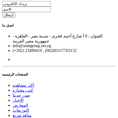
ارسال
اتصل بنا
العنوان : 8 أ شارع أحمد فخرى - مدينة نصر - القاهرة -
جمهورية مصر العربية
info@arabgroup.net.eg
(+202) 23490419 , (002)01117703152
الصفحات الرئيسيه
اكثر مشاهده
كتب مختاره
صدر حديثا
الاخبار
المعارض
التوزيعات
منافذ توزيع