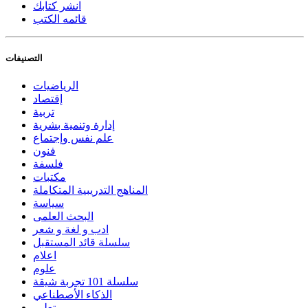
انشر كتابك
قائمه الكتب
التصنيفات
الرياضيات
إقتصاد
تربية
إدارة وتنمية بشرية
علم نفس وإجتماع
فنون
فلسفة
مكتبات
المناهج التدريبية المتكاملة
سياسة
البحث العلمى
ادب و لغة و شعر
سلسلة قائد المستقبل
اعلام
علوم
سلسلة 101 تجربة شيقة
الذكاء الأصطناعي
تعليم