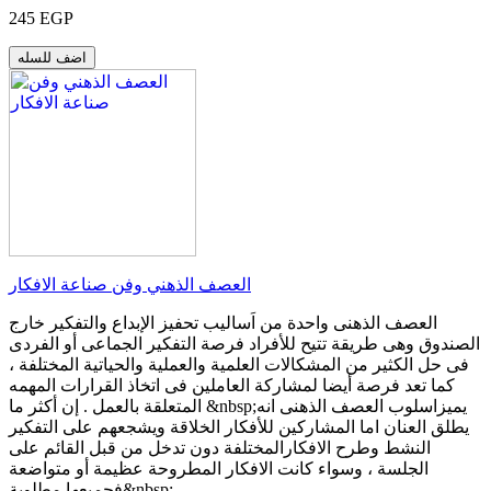
245 EGP
اضف للسله
العصف الذهني وفن صناعة الافكار
العصف الذهنى واحدة من اَساليب تحفيز الإبداع والتفكير خارج
الصندوق وهى طريقة تتيح للأفراد فرصة التفكير الجماعى أو الفردى
فى حل الكثير من المشكالات العلمية والعملية والحياتية المختلفة ،
كما تعد فرصة أيضا لمشاركة العاملين فى اتخاذ القرارات المهمه
المتعلقة بالعمل . إن أكثر ما &nbsp;يميزاسلوب العصف الذهنى انه
يطلق العنان اما المشاركين للأفكار الخلاقة ويشجعهم على التفكير
النشط وطرح الافكارالمختلفة دون تدخل من قبل القائم على
الجلسة ، وسواء كانت الافكار المطروحة عظيمة أو متواضعة
فجميعها مطلوبة&nbsp;