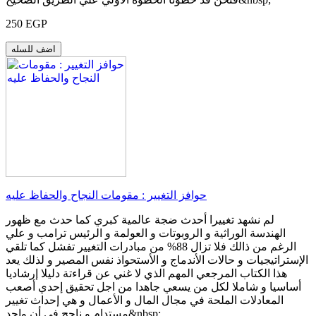
250 EGP
اضف للسله
حوافز التغيير : مقومات النجاح والحفاظ عليه
لم نشهد تغييرا أحدث ضجة عالمية كبري كما حدث مع ظهور
الهندسة الوراثية و الروبوتات و العولمة و الرئيس ترامب و علي
الرغم من ذالك فلا تزال 88% من مبادرات التغيير تفشل كما تلقي
الإستراتيجيات و حالات الأندماج و الأستحواذ نفس المصير و لذلك يعد
هذا الكتاب المرجعي المهم الذي لا غني عن قراءتة دليلا إرشاديا
أساسيا و شاملا لكل من يسعي جاهدا من اجل تحقيق إحدي أصعب
المعادلات الملحة في مجال المال و الأعمال و هي إحداث تغيير
مستدام و ناجح في أن واحد&nbsp;