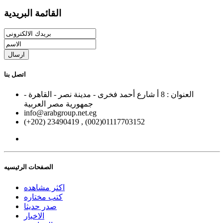
القائمة البريدية
ارسال
اتصل بنا
العنوان : 8 أ شارع أحمد فخرى - مدينة نصر - القاهرة -
جمهورية مصر العربية
info@arabgroup.net.eg
(+202) 23490419 , (002)01117703152
الصفحات الرئيسيه
اكثر مشاهده
كتب مختاره
صدر حديثا
الاخبار