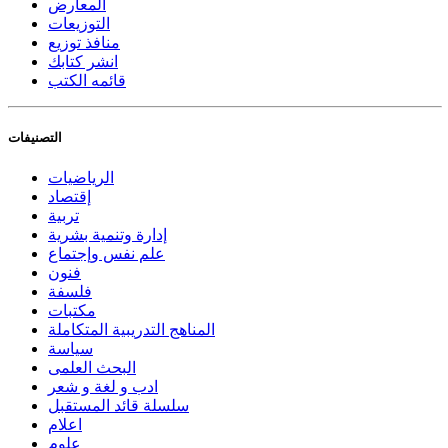
المعارض
التوزيعات
منافذ توزيع
انشر كتابك
قائمه الكتب
التصنيفات
الرياضيات
إقتصاد
تربية
إدارة وتنمية بشرية
علم نفس وإجتماع
فنون
فلسفة
مكتبات
المناهج التدريبية المتكاملة
سياسة
البحث العلمى
ادب و لغة و شعر
سلسلة قائد المستقبل
اعلام
علوم