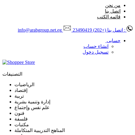
من نحن
اتصل بنا
قائمه الكتب
: اتصل بنا
(+202) 23490419
info@arabgroup.net.eg
حسابى
انشاء حساب
تسجيل دخول
التصنيفات
الرياضيات
إقتصاد
تربية
إدارة وتنمية بشرية
علم نفس وإجتماع
فنون
فلسفة
مكتبات
المناهج التدريبية المتكاملة