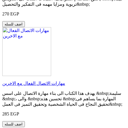
تربوية ومزايا مهمه فى التفكير والتحصيل&nbsp;
270 EGP
اضف للسله
مهارات الاتصال الفعال مع الاخرين
يهدف هذا الكتاب الى بناء مهارة الاتصال على اسس &nbsp;سليمة
&nbsp;، والى &nbsp;تحسين هذه &nbsp;المهارة بما يساهم فى
تحقيق النجاح فى الحياة الشخصية وتحقيق التميز فى العمل&nbsp;
285 EGP
اضف للسله