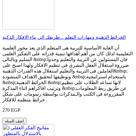
الخرائط الذهنية ومهارات التعلم ...طريقك الي بناء الافكار الذكية
أن الغاية الأساسية للتربية هى المتعلم الذى يعد محور العلمية
التعليمية لذلك كان من أهم أهدافها تنمية قدراته على التفكير العلمى
السليم وبالتالى &nbsp;فان المسئولين عن التربية والتعليم وجدوا
ضرروة استغلال العقل البشرى فى تنظيم الافكار ولهذا اصبح على
العاملين فى التربية والتعليم استغلال هذه القدرات الذهنية&nbsp;
وتوظيفها لتحقيق الاهداف المنشودة &nbsp;باستخدام استراتيجية
&nbsp;الخرائط الذهنية &nbsp;لانها تساعد الطلاب على تنظيم
وترتيب افاكراهم اثناء المذكرة &nbsp;عن طريق ربط المعلومات
المقرروءة فى الكتب والـمذكرات بواسطة رسومات على شكل
خرائط منظمة للافكار .
270 EGP
اضف للسله