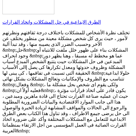
الطرق الابداعية في حل المشكلات واتخاذ القرارات
تختلف نظرة الأشخاص للمشكلات باختلاف درجة ثقافتهم ونظرتهم
لأمور ، حيث يرى كل شخص مشكلة معينة من منظور يختلف عن
الاَخر وحسبب الضرر الذى يصيبه منها ، وقد تبدأ اَلية
&nbsp;حل&nbsp;المشكلات بناء على ظهور خلل ملفت للانتباه أو
وجود انحراف &nbsp;عما هو مخطط له مسبقا ، وهنا يظهر دور
المبدعين فى حل المشكلات حيت يتتبع الشخص المبدع أسباب
المشكلة وظروف حدوثها ومعدل تكرارها كى يصل إالى الأسباب
الحقيقة التى تسببت فى تفاقمها ، كى يبنى لها &nbsp;حلولا ابداعية
تتناسب مع الظروف والإمكانيات وتعالج المشكلات بشكل نهائى
&nbsp;وفعال &nbsp;، ولكى يقوم اى شخص بحل مشكلة ما
&nbsp;فعليه أولاً ان&nbsp;يكون قادر على اتخاذ قرارات مؤثرة ،
حيث ان عمليه صناعة القرارت تحتاج الى قادة ماهرين ومبدعين ،
هذا الى جانب الموارد الاقتصادية والبيانات الضرورية المطلوبة
والرجوع الى الحالات والمواقف المشابهة لزيادة الخبرة والوصول
الى حل يرضى جيمع الاطراف ، وقد تناول هذا الكتاب بعض الطرق
الابداعية للتعامل مع المشكلات المختلفة وأكد على ضرورة اتخاذ
القرارت الصائبة فى العمل المؤسسى من اجل الارتقاء بمنظماتنا
العربية&nbsp;