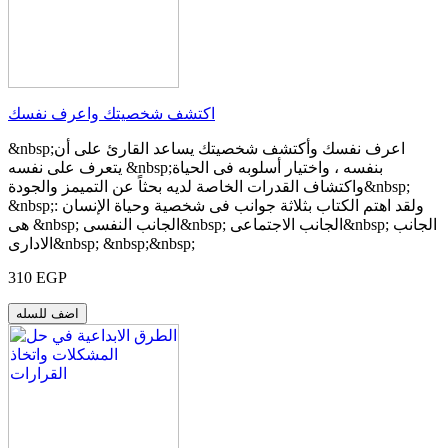
اكتشف شخصيتك واعرف نفسك
&nbsp;اعرف نفسك وأكتشف شخصيتك يساعد القارئ على أن
يتعرف على نفسه &nbsp;بنفسه ، واختيار أسلوبه فى الحياة
واكتشاف القدرات الخاصة لديه بحثاً عن التميمز والجودة&nbsp;
&nbsp;: ولقد اهتم الكتاب بثلاثة جوانب فى شخصية وحياة الإنسان
هى &nbsp; الجانب النفسى&nbsp; الجانب الاجتماعى&nbsp; الجانب
الادارى&nbsp; &nbsp;&nbsp;
310 EGP
اضف للسله