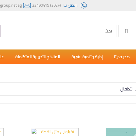
: اتصل بنا
group.net.eg
(+202) 23490419
صدر حديثا
إدارة وتنمية بشرية
المناهج التدريبية المتكاملة
عل
الأطفال