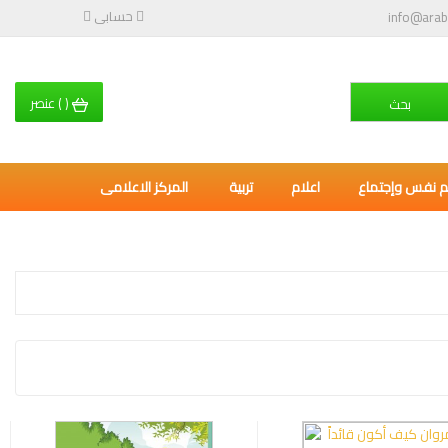
حسابى
info@arab
(
)
عنصر
بحث
م نفس وإجتماع
اعلام
تربية
المركز الاعلامى