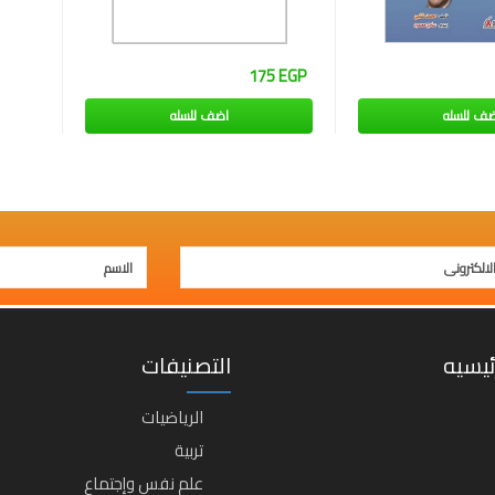
175 EGP
ضف للسله
اضف للسله
ئيسيه
التصنيفات
الرياضيات
تربية
علم نفس وإجتماع