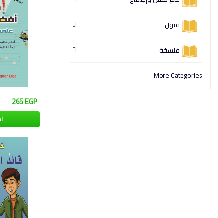
فنون
فلسفة
More Categories
265 EGP
ا