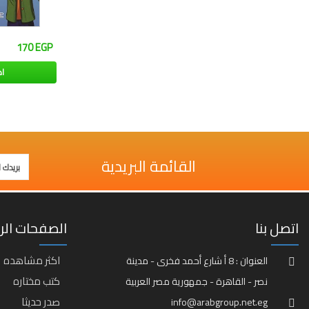
170 EGP
ا
القائمة البريدية
اتصل بنا
الصفحات الر
اكثر مشاهده
العنوان : 8 أ شارع أحمد فخرى - مدينة
كتب مختاره
نصر - القاهرة - جمهورية مصر العربية
صدر حديثا
info@arabgroup.net.eg