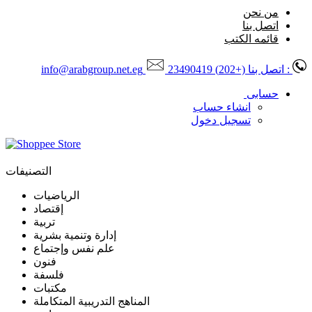
من نحن
اتصل بنا
قائمه الكتب
: اتصل بنا
(+202) 23490419
info@arabgroup.net.eg
حسابى
انشاء حساب
تسجيل دخول
التصنيفات
الرياضيات
إقتصاد
تربية
إدارة وتنمية بشرية
علم نفس وإجتماع
فنون
فلسفة
مكتبات
المناهج التدريبية المتكاملة