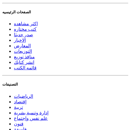
الصفحات الرئيسيه
اكثر مشاهده
كتب مختاره
صدر حديثا
الاخبار
المعارض
التوزيعات
منافذ توزيع
انشر كتابك
قائمه الكتب
التصنيفات
الرياضيات
إقتصاد
تربية
إدارة وتنمية بشرية
علم نفس وإجتماع
فنون
فلسفة