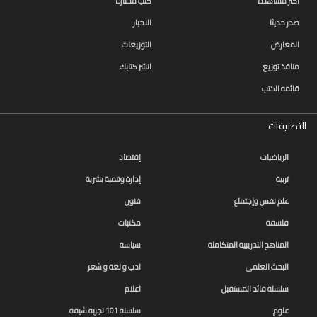
اكثر مشاهده
كتب مختاره
صدر حديثا
الاخبار
المعارض
التوزيعات
منافذ توزيع
انشر كتابك
قائمه الكتب
التصنيفات
الرياضيات
إقتصاد
تربية
إدارة وتنمية بشرية
علم نفس وإجتماع
فنون
فلسفة
مكتبات
المناهج التدريبية المتكاملة
سياسة
البحث العلمى
ادب و لغة و شعر
سلسلة قائد المستقبل
اعلام
علوم
سلسلة 101 تجربة شيقة