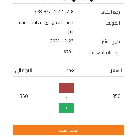
سلسلة
978-977-722-152-8
رقم الكتاب
قائد
المستقبل
د.عبد الله موسي - د. احمد حبيب
المؤلف
بلال
اعلام
2021-12-22
تاريخ النشر
علوم
6791
عدد المشاهدات
سلسلة
101
السعر
العدد
الاجمالى
تجربة
شيقة
الذكاء
350
350
الأصطناعي
تعليم
تسويق
اضف للسله
تطوير