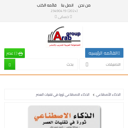
من نحن
اتصل بنا
قائمه الكتب
التصنيفات
(+202) 23490419
حسابى
القائمه
الرئيسيه
التصنيفات
القائمه الرئيسيه
(
)
عنصر
الرياضيات
التصنيفات
إقتصاد
تربية
الذكاء الأصطناعي
الذكاء الاصطناعي ثورة في تقنيات العصر
إدارة
وتنمية
بشرية
علم
نفس