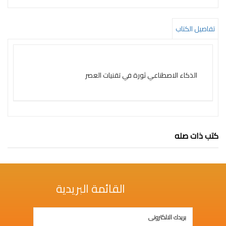
التعليم
المستقبل
تفاصيل الكتاب
تنمية
الذات
الذكاء الاصطناعي ثورة في تقنيات العصر
جودة
روايات
قيادة
كتب ذات صله
كتب
الأطفال
كوتشينج
القائمة البريدية
تدريب
سلسلة
50