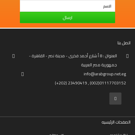
فكرة
ارسال
اتصل بنا
العنوان : 8 أ شارع أحمد فخرى - مدينة نصر - القاهرة -
جمهورية مصر العربية
info@arabgroup.net.eg
(+202) 23490419 , (002)01117703152
الصفحات الرئيسيه