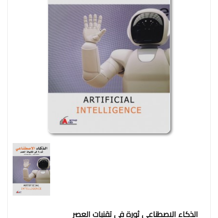
وإجتماع
فنون
فلسفة
مكتبات
المناهج
التدريبية
المتكاملة
سياسة
البحث
العلمى
ادب
و
لغة
و
شعر
الذكاء الاصطناعي ثورة في تقنيات العصر