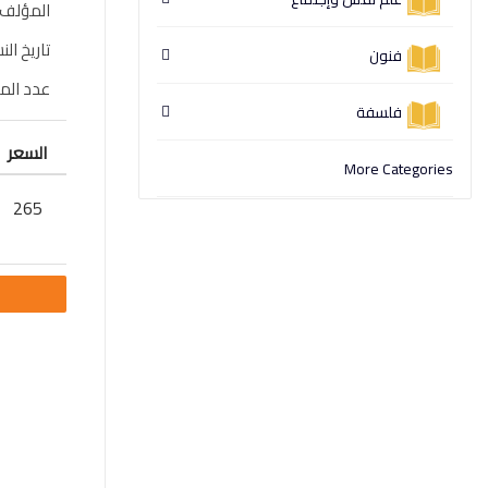
المؤلف
تاريخ الن
فنون
عدد ال
فلسفة
السعر
More Categories
265