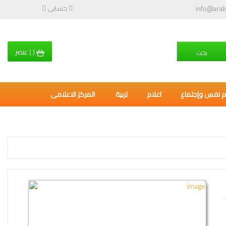
حسابى
info@arab
(
)
عنصر
بحث
م نفس وإجتماع
اعلام
تربية
المركز الاعلامى