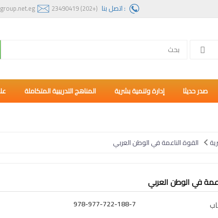
: اتصل بنا
group.net.eg
(+202) 23490419
صدر حديثا
إدارة وتنمية بشرية
المناهج التدريبية المتكاملة
عل
ية
القوة الناعمة في الوطن العربي
اعمة في الوطن العربي
978-977-722-188-7
اب