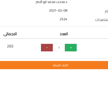
د.مدحت محمد ابو النصر
2021-02-08
شر
2524
مشاهدات
العدد
الاجمالى
265
اضف للسله