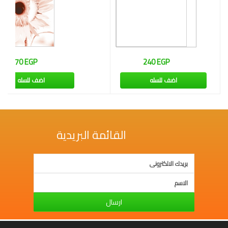
270 EGP
240 EGP
اضف للسله
اضف للسله
القائمة البريدية
ارسال