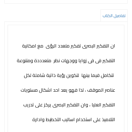
التعليم
المستقبل
تفاصيل الكتاب
تنمية
الذات
جودة
ان التفكير البصرى تفكير متعدد الرؤى مع امكانية
روايات
التفكير فى فى زوايا ووجهات نظر متعدددة ومتنوعة
قيادة
تتكامل فيما بينها لتكوين رؤية ذاتية شاملة لكل
كتب
الأطفال
عناصر الموقف ، لذا فهو يعد احد اشكال مستويات
كوتشينج
التفكير العليا ، وان التفكير البصرى يركز على تدريب
تدريب
التلاميذ على استخدام اساليب التخطيط وادارة
سلسلة
50