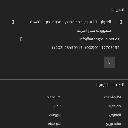
اتصل بنا
العنوان : 8 أ شارع أحمد فخرى - مدينة نصر - القاهرة -
جمهورية مصر العربية
info@arabgroup.net.eg
(+202) 23490419 , (002)01117703152
الصفحات الرئيسيه
اكثر مشاهده
كتب مختاره
صدر حديثا
الاخبار
المعارض
التوزيعات
منافذ توزيع
انشر كتابك