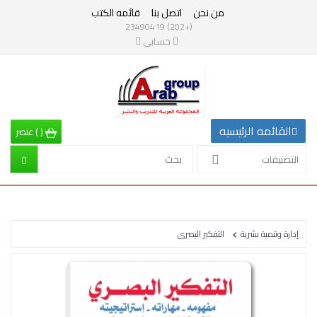
من نحن
اتصل بنا
قائمه الكتب
التصنيفات
(+202) 23490419
حسابى
القائمه
الرئيسيه
التصنيفات
القائمه الرئيسيه
(
)
عنصر
الرياضيات
التصنيفات
إقتصاد
تربية
إدارة وتنمية بشرية
التفكير البصرى
إدارة
وتنمية
بشرية
علم
نفس