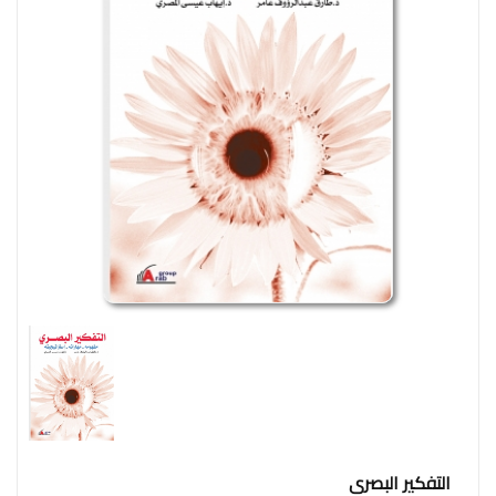
وإجتماع
فنون
فلسفة
مكتبات
المناهج
التدريبية
المتكاملة
سياسة
البحث
العلمى
ادب
و
لغة
و
التفكير البصرى
شعر