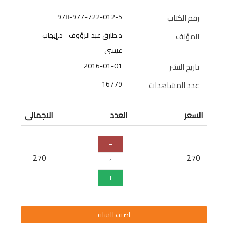
سلسلة
978-977-722-012-5
رقم الكتاب
قائد
د.طارق عبد الرؤوف - د.إيهاب
المستقبل
المؤلف
عيسى
اعلام
2016-01-01
تاريخ النشر
علوم
16779
عدد المشاهدات
سلسلة
101
السعر
العدد
الاجمالى
تجربة
شيقة
الذكاء
270
270
الأصطناعي
تعليم
تسويق
اضف للسله
تطوير