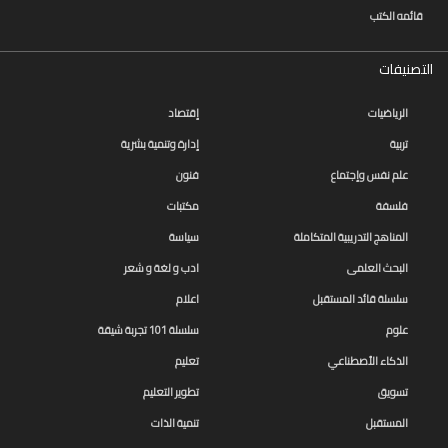
قائمه الكتب
التصنيفات
الرياضيات
إقتصاد
تربية
إدارة وتنمية بشرية
علم نفس وإجتماع
فنون
فلسفة
مكتبات
المناهج التدريبية المتكاملة
سياسة
البحث العلمى
ادب و لغة و شعر
سلسلة قائد المستقبل
اعلام
علوم
سلسلة 101 تجربة شيقة
الذكاء الأصطناعي
تعليم
تسويق
تطوير التعليم
المستقبل
تنمية الذات