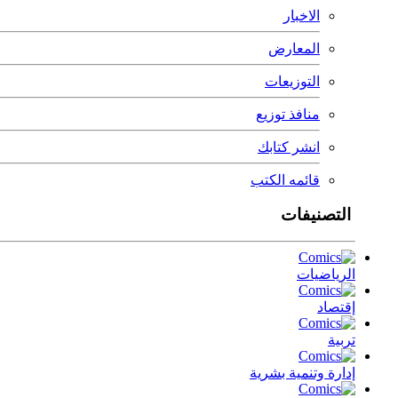
الاخبار
المعارض
التوزيعات
منافذ توزيع
انشر كتابك
قائمه الكتب
التصنيفات
الرياضيات
إقتصاد
تربية
إدارة وتنمية بشرية