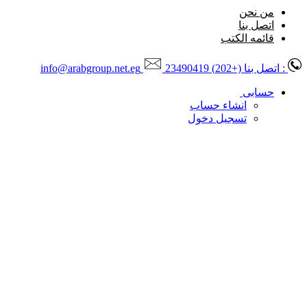
من نحن
اتصل بنا
قائمه الكتب
: اتصل بنا
(+202) 23490419
info@arabgroup.net.eg
حسابى
انشاء حساب
تسجيل دخول