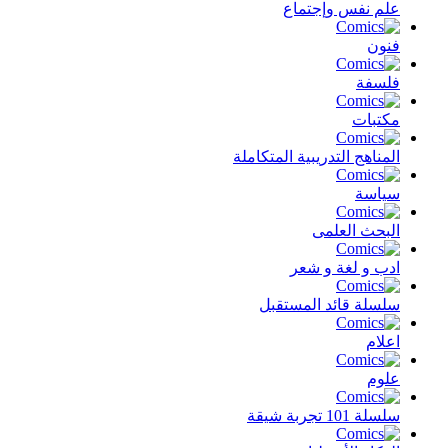
علم نفس وإجتماع
فنون
فلسفة
مكتبات
المناهج التدريبية المتكاملة
سياسة
البحث العلمى
ادب و لغة و شعر
سلسلة قائد المستقبل
اعلام
علوم
سلسلة 101 تجربة شيقة