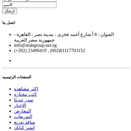
ارسال
اتصل بنا
العنوان : 8 أ شارع أحمد فخرى - مدينة نصر - القاهرة -
جمهورية مصر العربية
info@arabgroup.net.eg
(+202) 23490419 , (002)01117703152
الصفحات الرئيسيه
اكثر مشاهده
كتب مختاره
صدر حديثا
الاخبار
المعارض
التوزيعات
منافذ توزيع
انشر كتابك