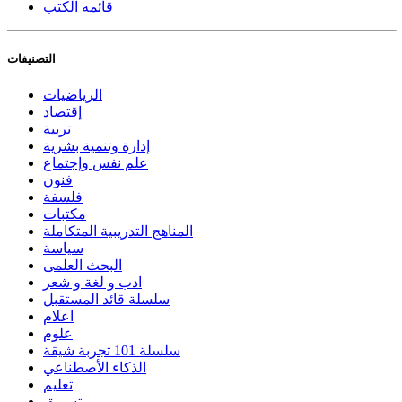
قائمه الكتب
التصنيفات
الرياضيات
إقتصاد
تربية
إدارة وتنمية بشرية
علم نفس وإجتماع
فنون
فلسفة
مكتبات
المناهج التدريبية المتكاملة
سياسة
البحث العلمى
ادب و لغة و شعر
سلسلة قائد المستقبل
اعلام
علوم
سلسلة 101 تجربة شيقة
الذكاء الأصطناعي
تعليم
تسويق