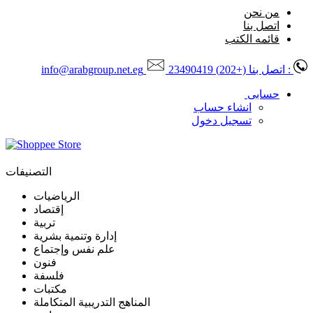
من نحن
اتصل بنا
قائمه الكتب
: اتصل بنا
(+202) 23490419
info@arabgroup.net.eg
حسابى
انشاء حساب
تسجيل دخول
التصنيفات
الرياضيات
إقتصاد
تربية
إدارة وتنمية بشرية
علم نفس وإجتماع
فنون
فلسفة
مكتبات
المناهج التدريبية المتكاملة