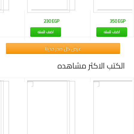
350 EGP
265 EGP
اضف للسله
اضف للسله
عرض كل صدر حديثا
الكتب الاكثر مشاهده