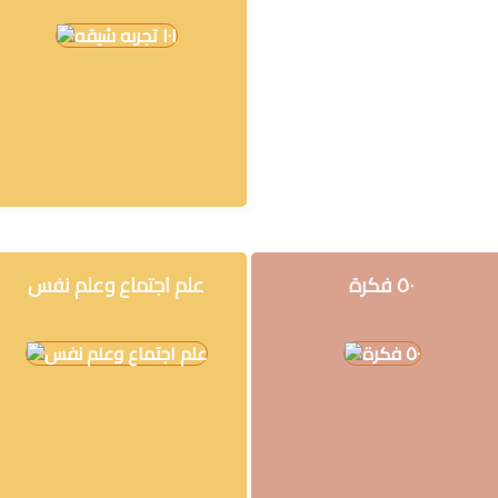
التعليم
المستقبل
تنمية
الذات
جودة
روايات
قيادة
٥٠ فكرة
علم اجتماع وعلم نفس
كتب
الأطفال
كوتشينج
تدريب
سلسلة
50