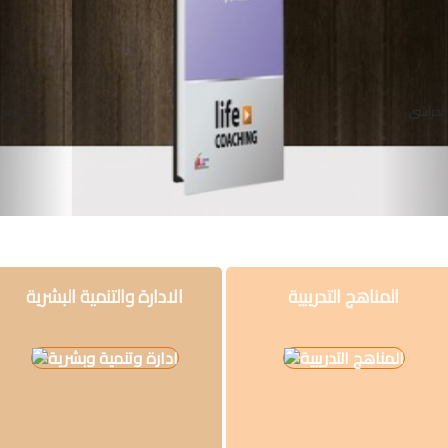
وإجتماع
فنون
فلسفة
د.ناهد الخراشى
مكتبات
المناهج
التدريبية
المتكاملة
سياسة
المناهج التدريبية
الادارة والتنمية البشرية
البحث
العلمى
ادب
و
لغة
و
شعر