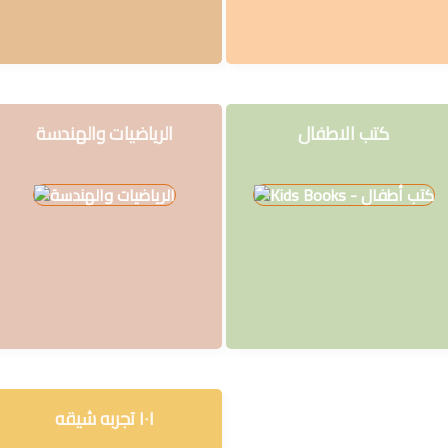
سلسلة
قائد
المستقبل
اعلام
كتب الاطفال
الرياضيات والهندسة
علوم
سلسلة
101
تجربة
شيقة
الذكاء
الأصطناعي
تعليم
تسويق
١٠١ تجربه شيقه
تطوير