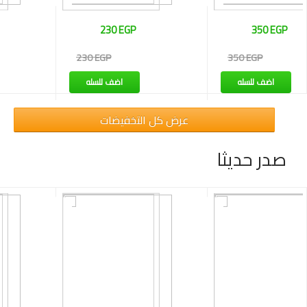
350 EGP
265 EGP
350 EGP
265 EGP
اضف للسله
اضف للسله
عرض كل التخفيضات
صدر حديثا