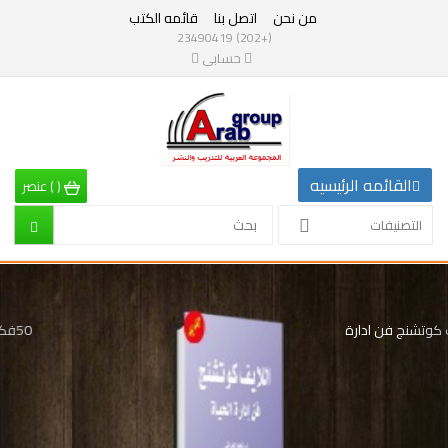
من نحن
اتصل بنا
قائمه الكتب
التصنيفات
(+202) 23490419
حسابى
القائمه
الرئيسيه
تصنيفات
القائمه الرئيسيه
(
)
عنصر
الرياضيات
التصنيفات
إقتصاد
Previous
Nex
تربية
اللايف كوتشنج فن ادارة
إدارة
الحياة
وتنمية
بشرية
علم
نفس